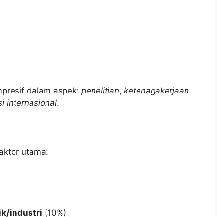
presif dalam aspek:
penelitian
,
ketenagakerjaan
i internasional
.
faktor utama:
ik/industri
(10%)