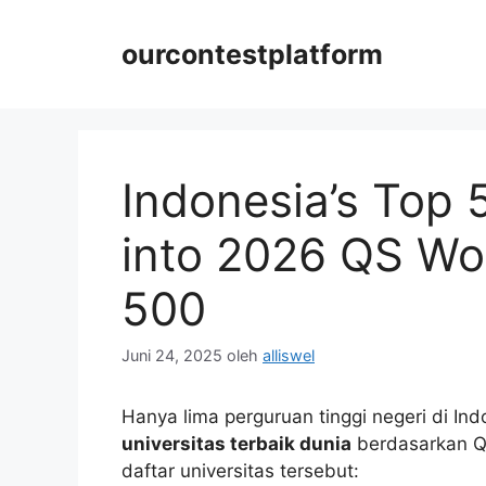
Langsung
ke
ourcontestplatform
isi
Indonesia’s Top 
into 2026 QS Wo
500
Juni 24, 2025
oleh
alliswel
Hanya lima perguruan tinggi negeri di I
universitas terbaik dunia
berdasarkan QS
daftar universitas tersebut: