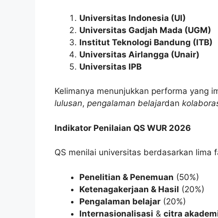
Universitas Indonesia (UI)
Universitas Gadjah Mada (UGM)
Institut Teknologi Bandung (ITB)
Universitas Airlangga (Unair)
Universitas IPB
Kelimanya menunjukkan performa yang im
lulusan
,
pengalaman belajar
dan
kolaboras
Indikator Penilaian QS WUR 2026
QS menilai universitas berdasarkan lima 
Penelitian & Penemuan
(50%)
Ketenagakerjaan & Hasil
(20%)
Pengalaman belajar
(20%)
Internasionalisasi
&
citra akadem