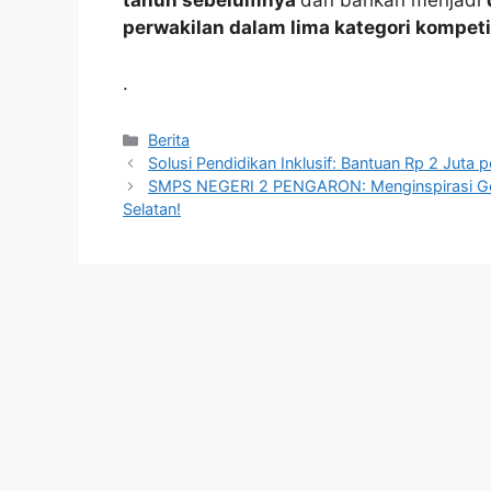
tahun sebelumnya
dan bahkan menjadi
perwakilan dalam lima kategori kompeti
.
Kategori
Berita
Solusi Pendidikan Inklusif: Bantuan Rp 2 Juta 
SMPS NEGERI 2 PENGARON: Menginspirasi Gene
Selatan!