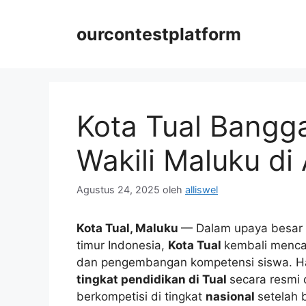
Langsung
ke
ourcontestplatform
isi
Kota Tual Bangg
Wakili Maluku di
Agustus 24, 2025
oleh
alliswel
Kota Tual, Maluku
— Dalam upaya besar u
timur Indonesia,
Kota Tual
kembali menca
dan pengembangan kompetensi siswa. Har
tingkat pendidikan di Tual
secara resmi 
berkompetisi di tingkat
nasional
setelah 